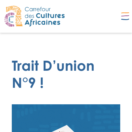
Trait D’union
N°9 !