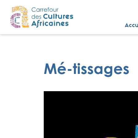
Accu
Mé-tissages