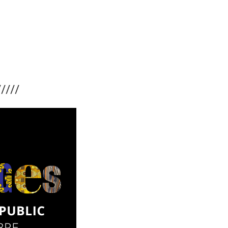
/////