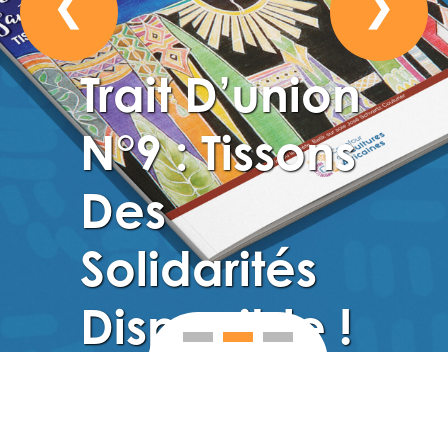
❮
❯
Trait D’union
N°9 : Tissons
Des
Solidarités
Disponible !